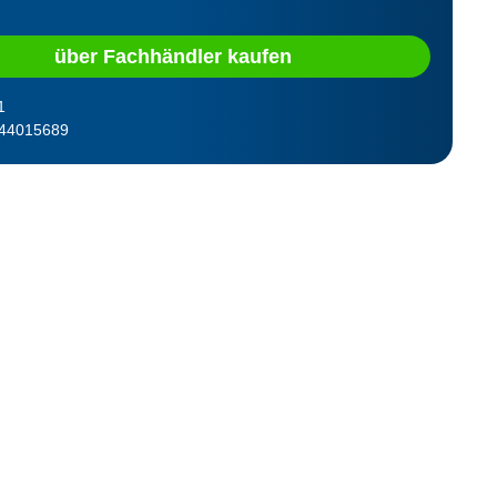
über Fachhändler kaufen
1
44015689