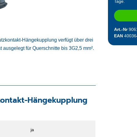
Tage.
Art.-Nr
906
EAN
40036
utzkontakt-Hängekupplung verfügt über drei
t ausgelegt für Querschnitte bis 3G2,5 mm².
kontakt-Hängekupplung
ja