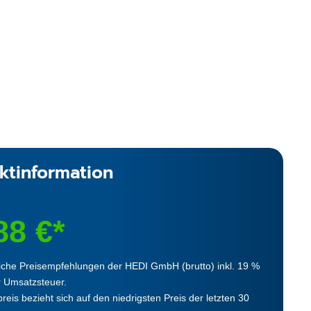
ktinformation
88 €*
iche Preisempfehlungen der HEDI GmbH (brutto) inkl. 19 %
r Umsatzsteuer.
reis bezieht sich auf den niedrigsten Preis der letzten 30