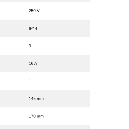
250 V
IP44
3
16 A
1
145 mm
170 mm