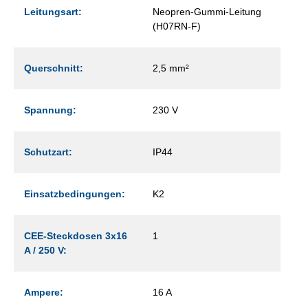
Leitungsart:
Neopren-Gummi-Leitung
(H07RN-F)
Querschnitt:
2,5 mm²
Spannung:
230 V
Schutzart:
IP44
Einsatzbedingungen:
K2
CEE-Steckdosen 3x16
1
A / 250 V:
Ampere:
16 A