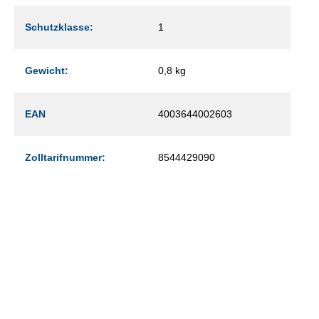
Schutzklasse:
1
Gewicht:
0,8 kg
EAN
4003644002603
Zolltarifnummer:
8544429090