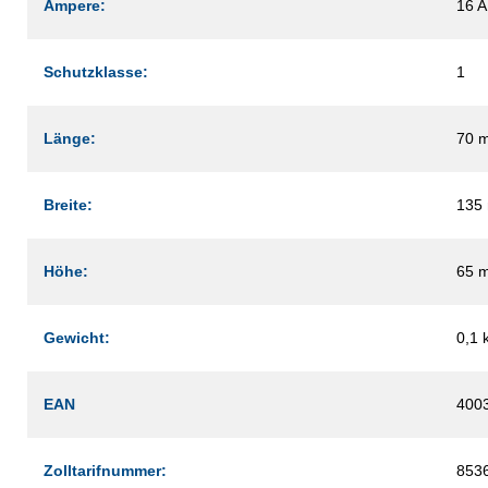
Ampere:
16 A
Schutzklasse:
1
Länge:
70 
Breite:
135
Höhe:
65 
Gewicht:
0,1 
EAN
400
Zolltarifnummer:
853