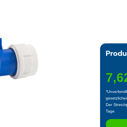
Produ
7,6
*Unverbindl
gesetzliche
Der Streichp
Tage.