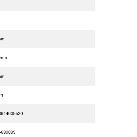
mm
 mm
mm
kg
3644008520
6699099