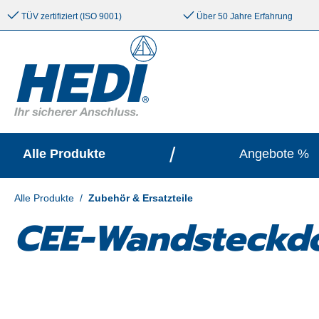
e springen
Zur Hauptnavigation springen
TÜV zertifiziert (ISO 9001)
Über 50 Jahre Erfahrung
/
Alle Produkte
Angebote %
Alle Produkte
/
Zubehör & Ersatzteile
CEE-Wandsteckdo