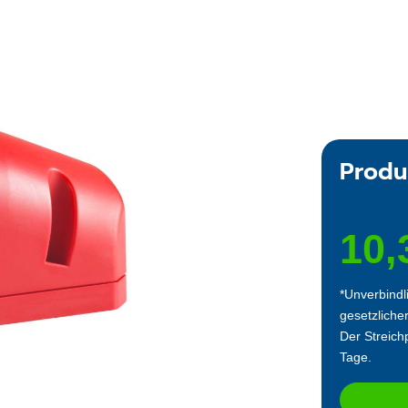
Produ
10,
*Unverbindl
gesetzliche
Der Streichp
Tage.