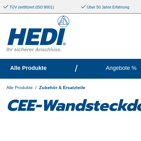
e springen
Zur Hauptnavigation springen
TÜV zertifiziert (ISO 9001)
Über 50 Jahre Erfahrung
/
Alle Produkte
Angebote %
Alle Produkte
/
Zubehör & Ersatzteile
CEE-Wandsteckdo