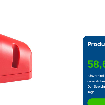
Produ
58,
*Unverbindl
gesetzliche
Der Streichp
Tage.