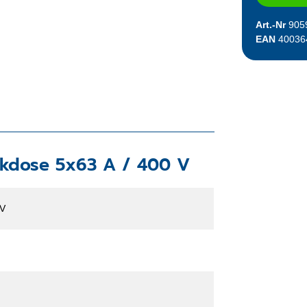
Art.-Nr
905
EAN
40036
kdose 5x63 A / 400 V
 V