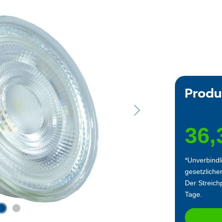
Produ
36,
*Unverbindl
gesetzliche
Der Streichp
Tage.