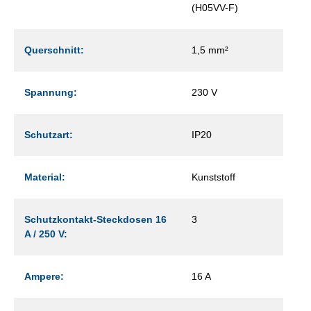
(H05VV-F)
Querschnitt:
1,5 mm²
Spannung:
230 V
Schutzart:
IP20
Material:
Kunststoff
Schutzkontakt-Steckdosen 16
3
A / 250 V:
Ampere:
16 A