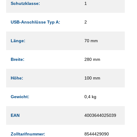
Schutzklasse:
1
USB-Anschlüsse Typ A:
2
Länge:
70 mm
Breite:
280 mm
Höhe:
100 mm
Gewicht:
0,4 kg
EAN
4003644025039
Zolltarifnummer:
8544429090