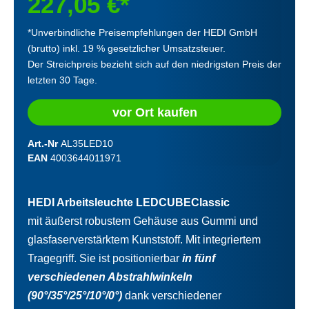
227,05 €*
*Unverbindliche Preisempfehlungen der HEDI GmbH
(brutto) inkl. 19 % gesetzlicher Umsatzsteuer.
Der Streichpreis bezieht sich auf den niedrigsten Preis der
letzten 30 Tage.
vor Ort kaufen
Art.-Nr
AL35LED10
EAN
4003644011971
HEDI Arbeitsleuchte LEDCUBEClassic
mit äußerst robustem Gehäuse aus Gummi und
glasfaserverstärktem Kunststoff. Mit integriertem
Tragegriff. Sie ist positionierbar
in fünf
verschiedenen Abstrahlwinkeln
(90°/35°/25°/10°/0°)
dank verschiedener