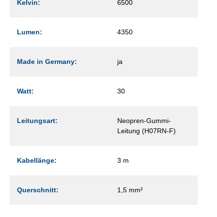
Kelvin:
6500
Lumen:
4350
Made in Germany:
ja
Watt:
30
Leitungsart:
Neopren-Gummi-
Leitung (H07RN-F)
Kabellänge:
3 m
Querschnitt:
1,5 mm²