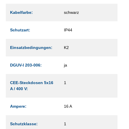
Kabelfarbe:
schwarz
Schutzart:
IP44
Einsatzbedingungen:
K2
DGUV-I 203-006:
ja
CEE-Steckdosen 5x16
1
A / 400 V:
Ampere:
16 A
Schutzklasse:
1