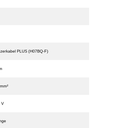
zerkabel PLUS (H07BQ-F)
m
 mm²
 V
nge