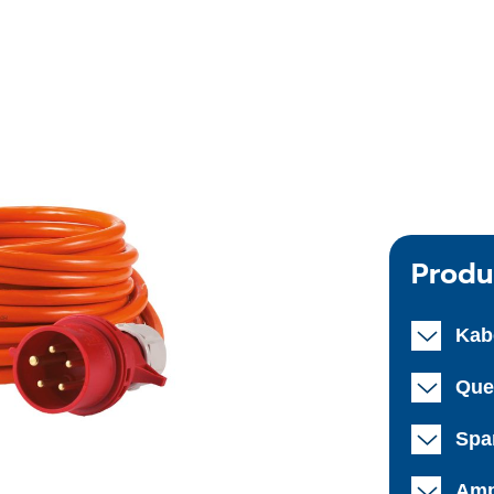
Produ
Kab
Que
Spa
Amp