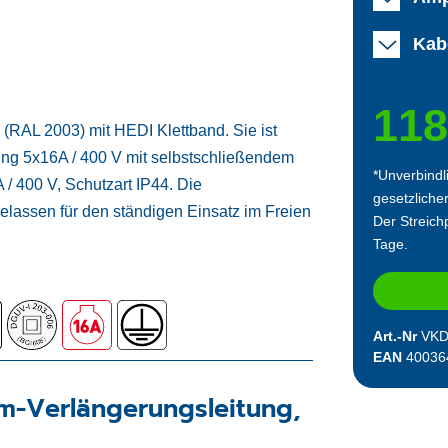
Kab
118
RAL 2003) mit HEDI Klettband. Sie ist
ung 5x16A / 400 V mit selbstschließendem
*Unverbindl
 / 400 V, Schutzart IP44. Die
gesetzliche
lassen für den ständigen Einsatz im Freien
Der Streichp
Tage.
Art.-Nr
VKD
EAN
40036
m-Verlängerungsleitung,