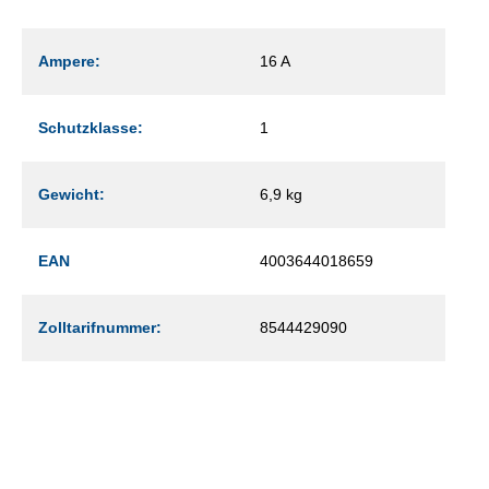
Ampere:
16 A
Schutzklasse:
1
Gewicht:
6,9 kg
EAN
4003644018659
Zolltarifnummer:
8544429090