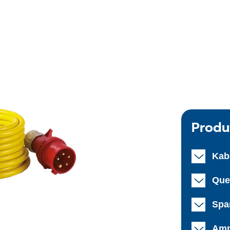
Produ
Kab
Que
Spa
Amp