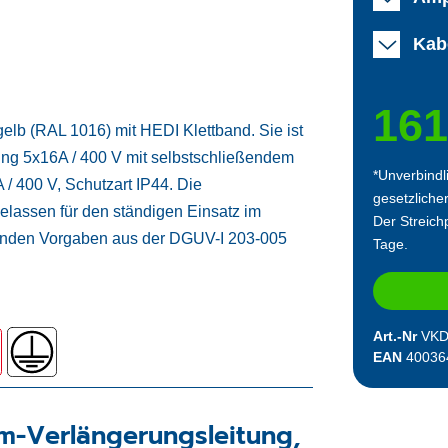
Kab
161
lb (RAL 1016) mit HEDI Klettband. Sie ist
ung 5x16A / 400 V mit selbstschließendem
*Unverbindl
 / 400 V, Schutzart IP44. Die
gesetzliche
lassen für den ständigen Einsatz im
Der Streichp
ltenden Vorgaben aus der DGUV-I 203-005
Tage.
Art.-Nr
VKD
EAN
40036
m-Verlängerungsleitung,