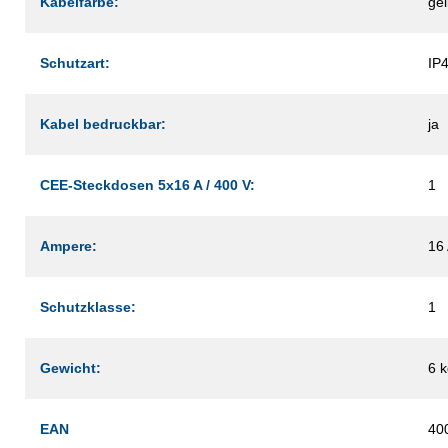
Kabelfarbe:
ge
Schutzart:
IP
Kabel bedruckbar:
ja
CEE-Steckdosen 5x16 A / 400 V:
1
Ampere:
16
Schutzklasse:
1
Gewicht:
6 
EAN
40