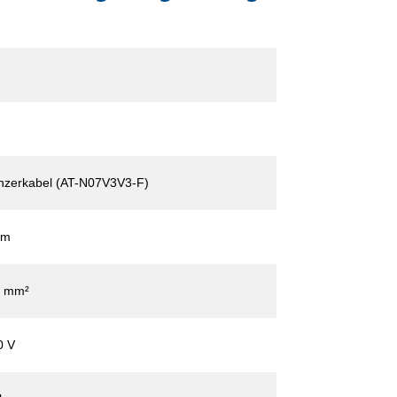
nzerkabel (AT-N07V3V3-F)
 m
5 mm²
0 V