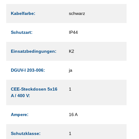
Kabelfarbe:
schwarz
Schutzart:
IP44
Einsatzbedingungen:
K2
DGUV-I 203-006:
ja
CEE-Steckdosen 5x16
1
A / 400 V:
Ampere:
16 A
Schutzklasse:
1