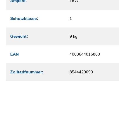
Ampere:
16 A
Schutzklasse:
1
Gewicht:
9 kg
EAN
4003644016860
Zolltarifnummer:
8544429090