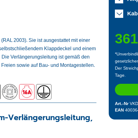
Kab
361
AL 2003). Sie ist ausgestattet mit einer
 selbstschließendem Klappdeckel und einem
*Unverbindl
. Die Verlängerungsleitung ist gemäß den
gesetzliche
 Freien sowie auf Bau- und Montagestellen.
Der Streichp
Tage.
Art.-Nr
VKD
EAN
40036
m-Verlängerungsleitung,