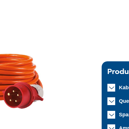
Produ
Kab
Que
Spa
Amp