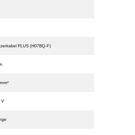
zerkabel PLUS (H07BQ-F)
m
 mm²
 V
nge