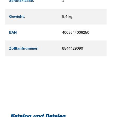
Schutzklasse:
1
Gewicht:
8,4 kg
EAN
4003644006250
Zolltarifnummer:
8544429090
Katalog und Dateien