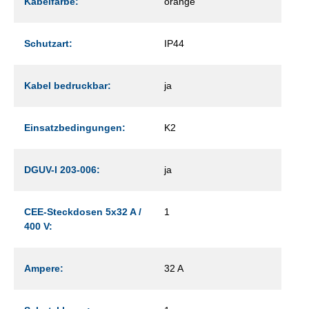
Kabelfarbe:
orange
Schutzart:
IP44
Kabel bedruckbar:
ja
Einsatzbedingungen:
K2
DGUV-I 203-006:
ja
CEE-Steckdosen 5x32 A /
1
400 V:
Ampere:
32 A