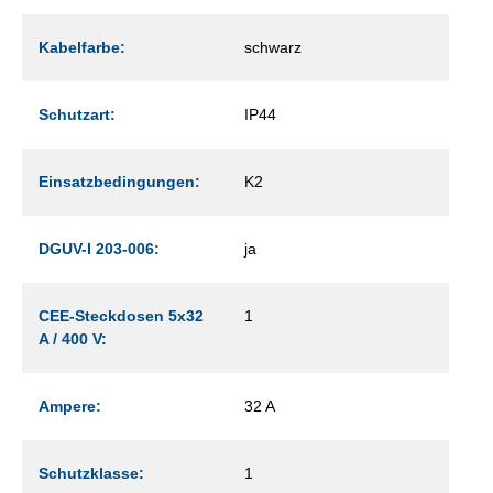
Kabelfarbe:
schwarz
Schutzart:
IP44
Einsatzbedingungen:
K2
DGUV-I 203-006:
ja
CEE-Steckdosen 5x32
1
A / 400 V:
Ampere:
32 A
Schutzklasse:
1