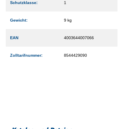
Schutzklasse:
1
Gewicht:
9 kg
EAN
4003644007066
Zolltarifnummer:
8544429090