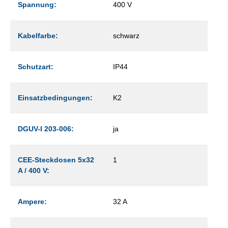
Spannung:
400 V
Kabelfarbe:
schwarz
Schutzart:
IP44
Einsatzbedingungen:
K2
DGUV-I 203-006:
ja
CEE-Steckdosen 5x32
1
A / 400 V:
Ampere:
32 A