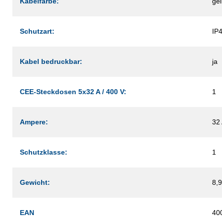
Kabelfarbe:
ge
Schutzart:
IP
Kabel bedruckbar:
ja
CEE-Steckdosen 5x32 A / 400 V:
1
Ampere:
32
Schutzklasse:
1
Gewicht:
8,9
EAN
40