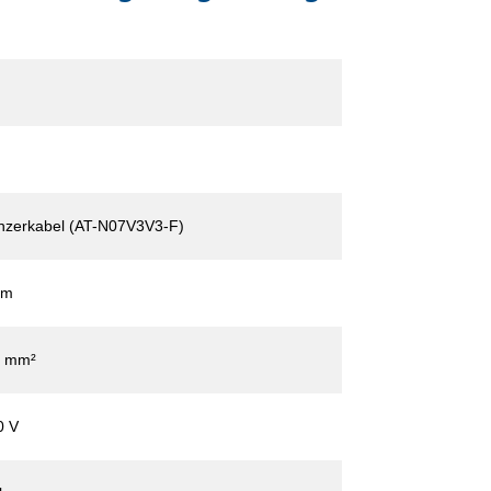
nzerkabel (AT-N07V3V3-F)
 m
5 mm²
0 V