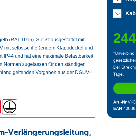
Kab
244
b (RAL 1016). Sie ist ausgestattet mit
 V mit selbstschließendem Klappdeckel und
*Unverbindl
rt IP44 und hat eine maximale Belastbarkeit
gesetzliche
en Normen zugelassen für den ständigen
Der Streichp
tschland geltenden Vorgaben aus der DGUV-I
Tage.
Art.-Nr
VKD
EAN
40036
m-Verlängerungsleitung,