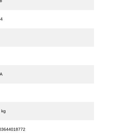
lb
44
 A
 kg
03644018772