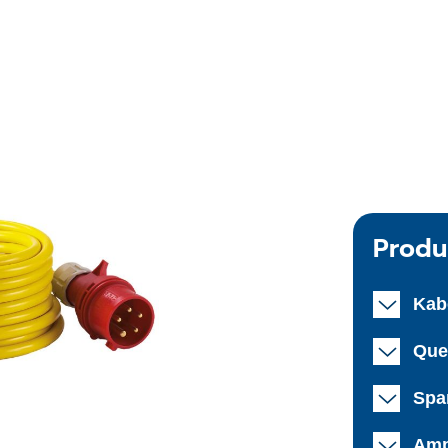
Produ
Kab
Que
Spa
Amp