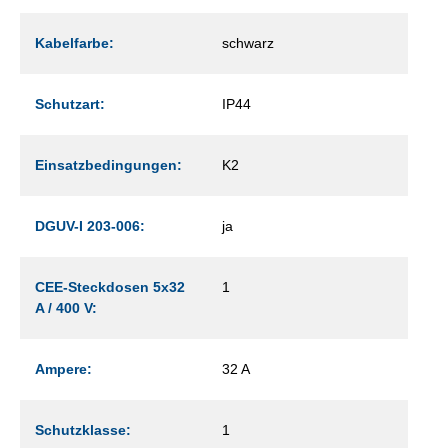
Kabelfarbe:
schwarz
Schutzart:
IP44
Einsatzbedingungen:
K2
DGUV-I 203-006:
ja
CEE-Steckdosen 5x32
1
A / 400 V:
Ampere:
32 A
Schutzklasse:
1