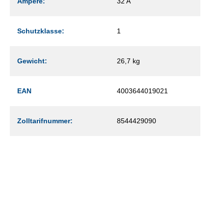
Ampere:
32 A
Schutzklasse:
1
Gewicht:
26,7 kg
EAN
4003644019021
Zolltarifnummer:
8544429090