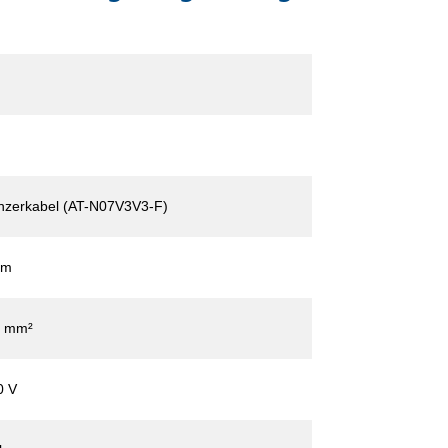
nzerkabel (AT-N07V3V3-F)
 m
5 mm²
0 V