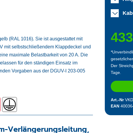
Kab
433
b (RAL 1016). Sie ist ausgestattet mit
 V mit selbstschließendem Klappdeckel und
*Unverbindl
eine maximale Belastbarkeit von 20 A. Die
gesetzliche
lassen für den ständigen Einsatz im
Der Streichp
ltenden Vorgaben aus der DGUV-I 203-005
Tage.
Art.-Nr
VKD
EAN
40036
m-Verlängerungsleitung,