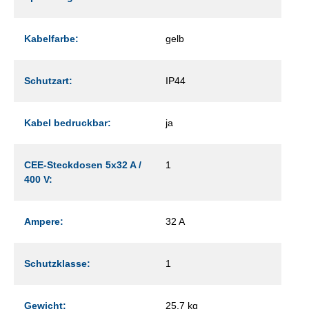
Kabelfarbe:
gelb
Schutzart:
IP44
Kabel bedruckbar:
ja
CEE-Steckdosen 5x32 A /
1
400 V:
Ampere:
32 A
Schutzklasse:
1
Gewicht:
25,7 kg