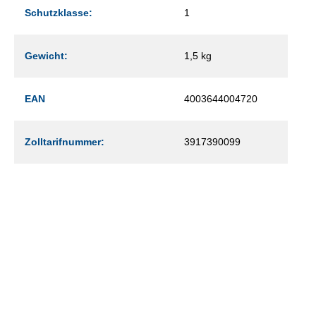
Schutzklasse:
1
Gewicht:
1,5 kg
EAN
4003644004720
Zolltarifnummer:
3917390099