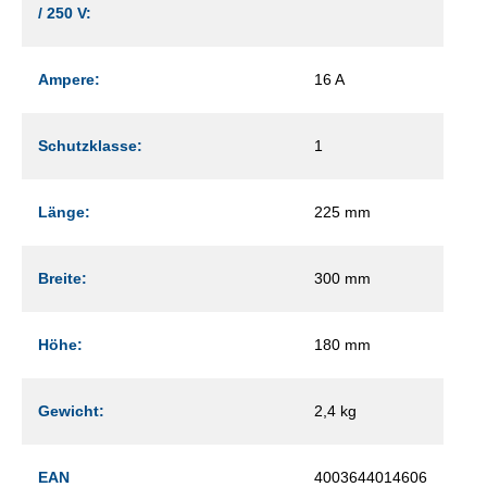
/ 250 V:
Ampere:
16 A
Schutzklasse:
1
Länge:
225 mm
Breite:
300 mm
Höhe:
180 mm
Gewicht:
2,4 kg
EAN
4003644014606