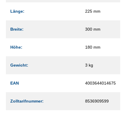
Länge:
225 mm
Breite:
300 mm
Höhe:
180 mm
Gewicht:
3 kg
EAN
4003644014675
Zolltarifnummer:
8536909599