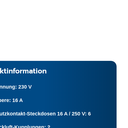
ktinformation
nnung: 230 V
ere: 16 A
tzkontakt-Steckdosen 16 A / 250 V: 6
ckluft-Kupplungen: 2