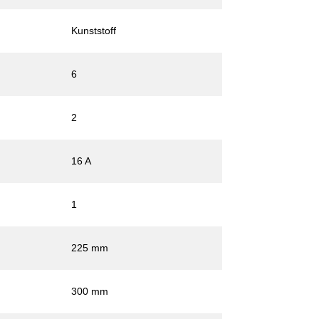
Kunststoff
6
2
16 A
1
225 mm
300 mm