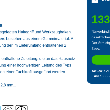
133
ft
*Unverbindl
usgelegten Haltegriff und Werkzeughaken.
gesetzliche
lers bestehen aus einem Gummimaterial. An
Der Streichp
gung der im Lieferumfang enthaltenen 2
Tage.
g enthaltene Zuleitung, die an das Hausnetz
ung einer hochwertigen Leitung des Typs
Art.-Nr
KVE
von einer Fachkraft ausgeführt werden
EAN
40036
2,8 mm...