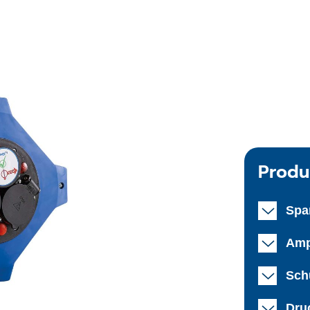
Produ
Spa
Amp
Schu
Dru