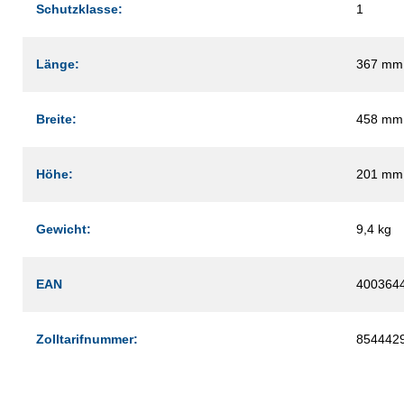
Schutzklasse:
1
Länge:
367 mm
Breite:
458 mm
Höhe:
201 mm
Gewicht:
9,4 kg
EAN
400364
Zolltarifnummer:
854442