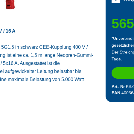
565
 / 16 A
*Unverbindl
gesetzliche
F 5G1,5 in schwarz CEE-Kupplung 400 V /
Der Streichp
ung ist eine ca. 1,5 m lange Neopren-Gummi-
Tage.
5x16 A. Ausgestattet ist die
i aufgewickelter Leitung belastbar bis
t eine maximale Belastung von 5.000 Watt
Art.-Nr
KBZ
EAN
40036
..