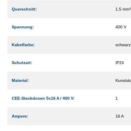
Querschnitt:
1,5 mm²
Spannung:
400 V
Kabelfarbe:
schwarz
Schutzart:
IP24
Material:
Kunststo
CEE-Steckdosen 5x16 A / 400 V:
1
Ampere:
16 A