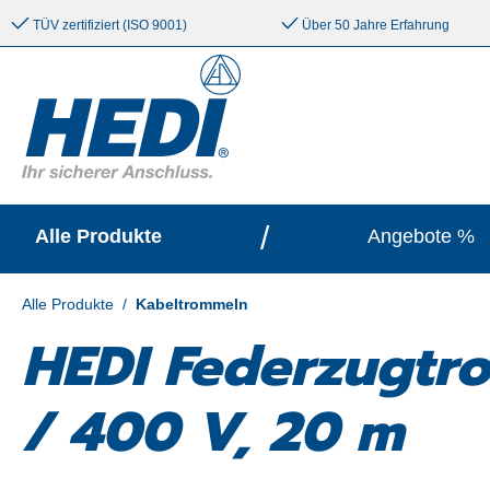
e springen
Zur Hauptnavigation springen
TÜV zertifiziert (ISO 9001)
Über 50 Jahre Erfahrung
/
Alle Produkte
Angebote %
Alle Produkte
/
Kabeltrommeln
HEDI Federzugtr
/ 400 V, 20 m