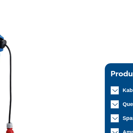
Produ
Kab
Que
Spa
Amp