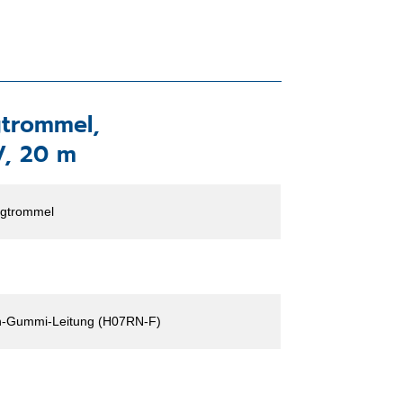
gtrommel,
V, 20 m
gtrommel
-Gummi-Leitung (H07RN-F)