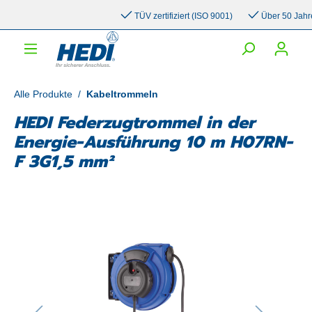
inhalt springen
TÜV zertifiziert (ISO 9001)
Über 50 Jahre Er
Alle Produkte
/
Kabeltrommeln
HEDI Federzugtrommel in der
Energie-Ausführung 10 m H07RN-
F 3G1,5 mm²