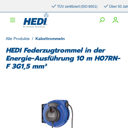
inhalt springen
TÜV zertifiziert (ISO 9001)
Über 50 Jahre 
Alle Produkte
/
Kabeltrommeln
HEDI Federzugtrommel in der
Energie-Ausführung 10 m H07RN-
F 3G1,5 mm²