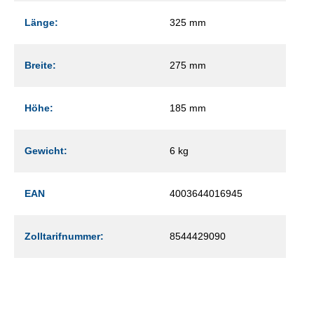
Länge:
325 mm
Breite:
275 mm
Höhe:
185 mm
Gewicht:
6 kg
EAN
4003644016945
Zolltarifnummer:
8544429090