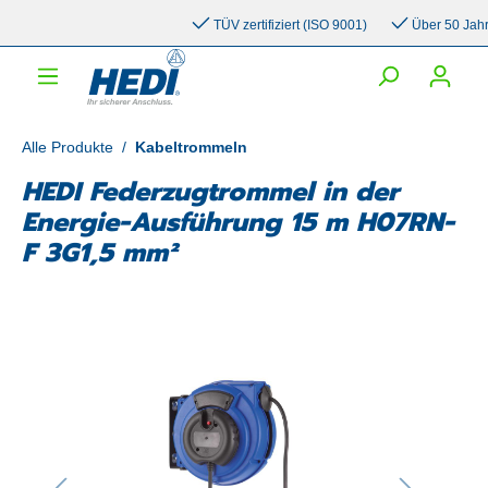
inhalt springen
TÜV zertifiziert (ISO 9001)
Über 50 Jahre E
Alle Produkte
/
Kabeltrommeln
HEDI Federzugtrommel in der
Energie-Ausführung 15 m H07RN-
F 3G1,5 mm²