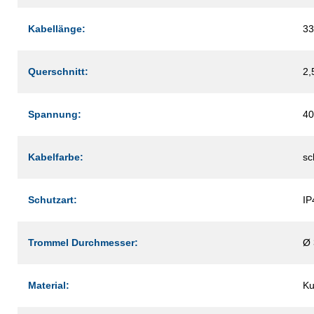
Kabellänge:
33
Querschnitt:
2,
Spannung:
40
Kabelfarbe:
sc
Schutzart:
IP
Trommel Durchmesser:
Ø
Material:
Ku