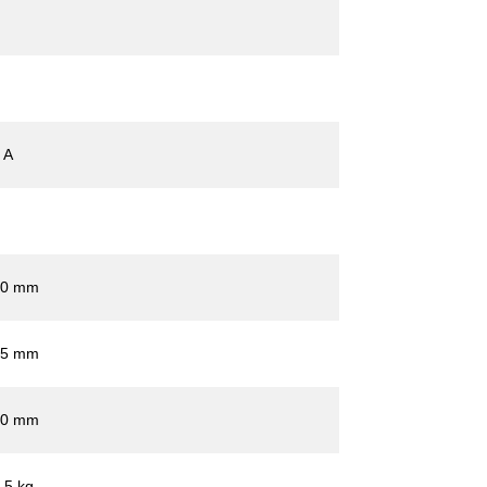
 A
70 mm
75 mm
60 mm
,5 kg