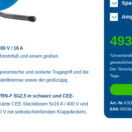
Spa
Amp
493
00 V / 16 A
*Unverbindl
tahlrohrfuß und einem großen
gesetzliche
Der Streichp
nomische und isolierte Tragegriff und die
Tage.
tstellbremse sowie der großzügig
RN-F 5G2,5 in schwarz und CEE-
Art.-Nr
K3D
hützte CEE-Steckdosen 5x16 A / 400 V und
EAN
40036
0 V mit selbstschließenden Klappdeckeln,