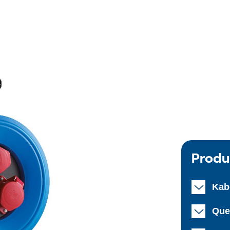
Produ
Kab
Que