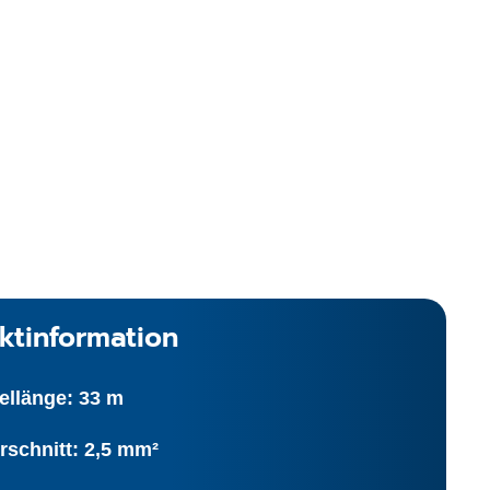
ktinformation
ellänge: 33 m
rschnitt: 2,5 mm²