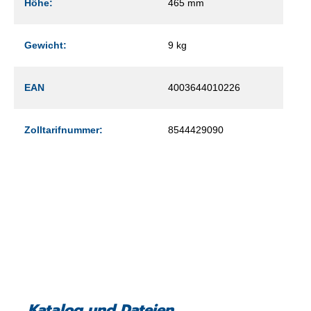
Höhe:
465 mm
Gewicht:
9 kg
EAN
4003644010226
Zolltarifnummer:
8544429090
Katalog und Dateien