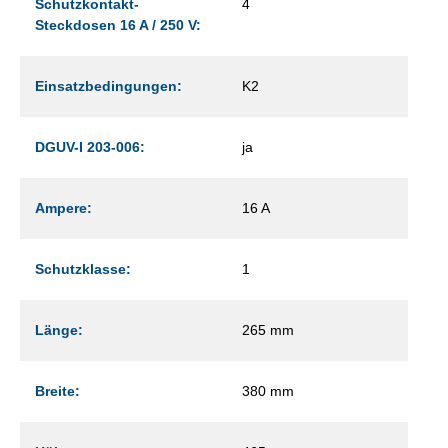
Schutzkontakt-
4
Steckdosen 16 A / 250 V:
Einsatzbedingungen:
K2
DGUV-I 203-006:
ja
Ampere:
16 A
Schutzklasse:
1
Länge:
265 mm
Breite:
380 mm