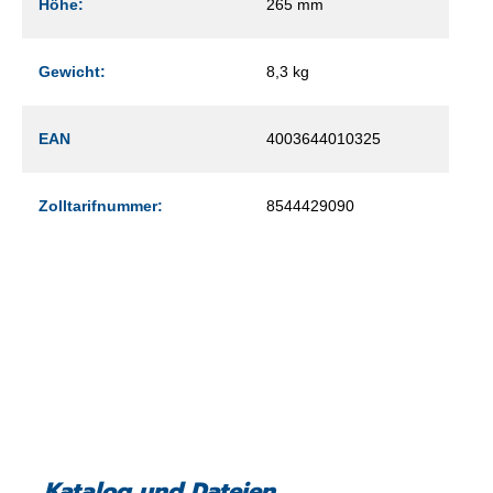
Höhe:
265 mm
Gewicht:
8,3 kg
EAN
4003644010325
Zolltarifnummer:
8544429090
Katalog und Dateien