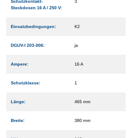
Schutzkontakt-
3
Steckdosen 16 A / 250 V:
Einsatzbedingungen:
K2
DGUV-I 203-006:
ja
Ampere:
16 A
Schutzklasse:
1
Länge:
465 mm
Breite:
380 mm