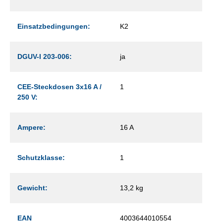
Einsatzbedingungen:
K2
DGUV-I 203-006:
ja
CEE-Steckdosen 3x16 A /
1
250 V:
Ampere:
16 A
Schutzklasse:
1
Gewicht:
13,2 kg
EAN
4003644010554