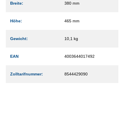
Breite:
380 mm
Höhe:
465 mm
Gewicht:
10,1 kg
EAN
4003644017492
Zolltarifnummer:
8544429090