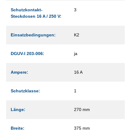
Schutzkontakt-
3
Steckdosen 16 A / 250 V:
Einsatzbedingungen:
K2
DGUV-I 203-006:
ja
Ampere:
16 A
Schutzklasse:
1
Länge:
270 mm
Breite:
375 mm