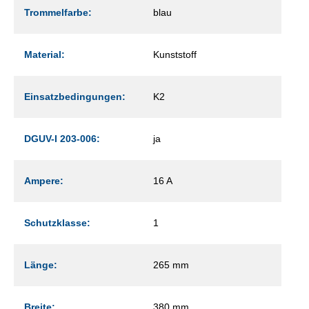
Trommelfarbe:
blau
Material:
Kunststoff
Einsatzbedingungen:
K2
DGUV-I 203-006:
ja
Ampere:
16 A
Schutzklasse:
1
Länge:
265 mm
Breite:
380 mm