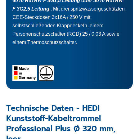
60 m H07RN-F 3G1,5 Leitung oder 50 m H07RN-
F 3G2,5 Leitung
. Mit drei spritzwassergeschützten
CEE-Steckdosen 3x16A / 250 V mit
selbstschließenden Klappdeckeln, einem
Personenschutzschalter (RCD) 25 / 0,03 A sowie
einem Thermoschutzschalter.
Technische Daten - HEDI
Kunststoff-Kabeltrommel
Professional Plus Ø 320 mm,
leer