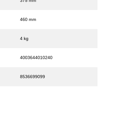
375 mm
460 mm
4 kg
4003644010240
8536699099