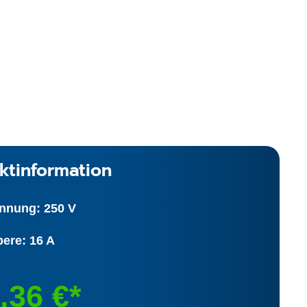
ktinformation
nnung: 250 V
ere: 16 A
,36 €*