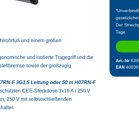
*Unverbindl
gesetzliche
Der Streichp
Tage.
tahlrohrfuß und einem großen
nomische und isolierte Tragegriff und die
Art.-Nr
K30
tstellbremse sowie der großzügig
EAN
40036
H07RN-F 3G1,5 Leitung oder 50 m H07RN-F
rgeschützten CEE-Steckdose 3x16 A / 250 V
n, 250 V mit selbstschließenden
alter.