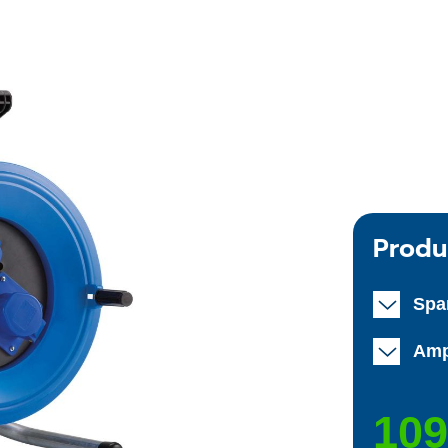
Produ
Spa
Amp
109