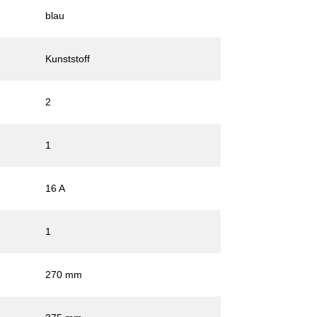
blau
Kunststoff
2
1
16 A
1
270 mm