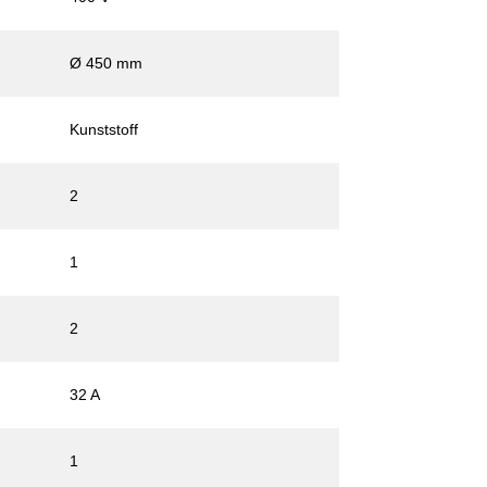
Ø 450 mm
Kunststoff
2
1
2
32 A
1