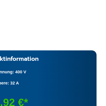
ktinformation
nnung: 400 V
ere: 32 A
,92 €*