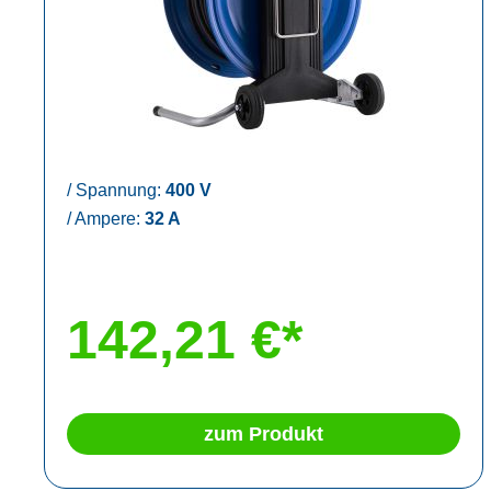
/
Spannung:
400 V
/
Ampere:
32 A
142,21 €*
zum Produkt