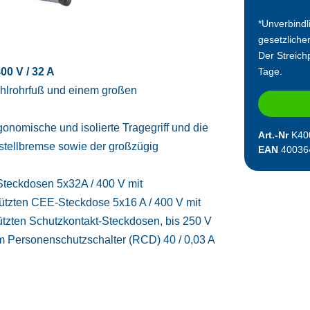
*Unverbindl
gesetzliche
Der Streichp
00 V / 32 A
Tage.
tahlrohrfuß und einem großen
nomische und isolierte Tragegriff und die
Art.-Nr
K40
tstellbremse sowie der großzügig
EAN
40036
-Steckdosen 5x32A / 400 V mit
ützten CEE-Steckdose 5x16 A / 400 V mit
tzten Schutzkontakt-Steckdosen, bis 250 V
m Personenschutzschalter (RCD) 40 / 0,03 A