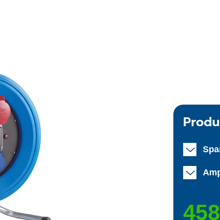
Produ
Spa
Amp
458