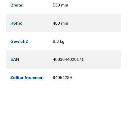
Breite:
530 mm
Höhe:
480 mm
Gewicht:
8,3 kg
EAN
4003644020171
Zolltarifnummer:
94054239