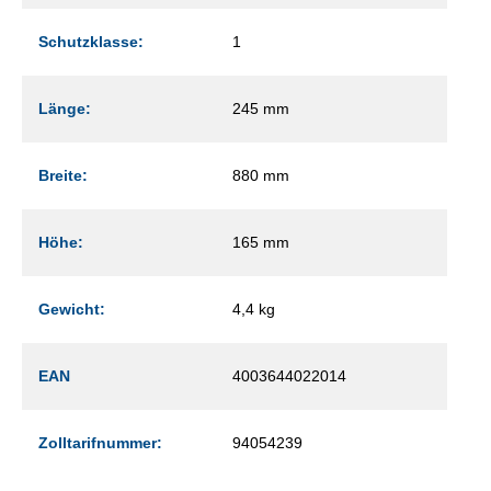
Schutzklasse:
1
Länge:
245 mm
Breite:
880 mm
Höhe:
165 mm
Gewicht:
4,4 kg
EAN
4003644022014
Zolltarifnummer:
94054239