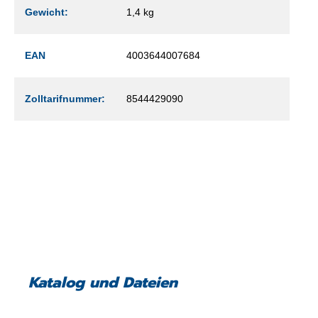
Gewicht:
1,4 kg
EAN
4003644007684
Zolltarifnummer:
8544429090
Katalog und Dateien