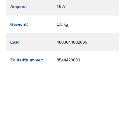
Ampere:
16 A
Gewicht:
1,5 kg
EAN
4003644002696
Zolltarifnummer:
8544429090