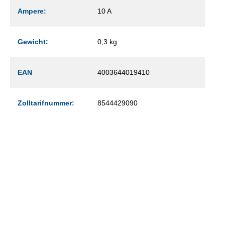
Ampere:
10 A
Gewicht:
0,3 kg
EAN
4003644019410
Zolltarifnummer:
8544429090