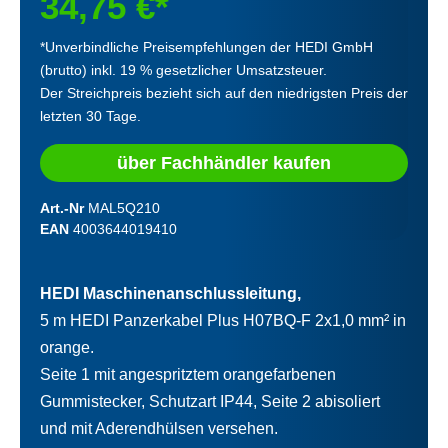
34,75 €*
*Unverbindliche Preisempfehlungen der HEDI GmbH
(brutto) inkl. 19 % gesetzlicher Umsatzsteuer.
Der Streichpreis bezieht sich auf den niedrigsten Preis der
letzten 30 Tage.
über Fachhändler kaufen
Art.-Nr
MAL5Q210
EAN
4003644019410
HEDI Maschinenanschlussleitung,
5 m HEDI Panzerkabel Plus H07BQ-F 2x1,0 mm² in
orange.
Seite 1 mit angespritztem orangefarbenen
Gummistecker, Schutzart IP44, Seite 2 abisoliert
und mit Aderendhülsen versehen.