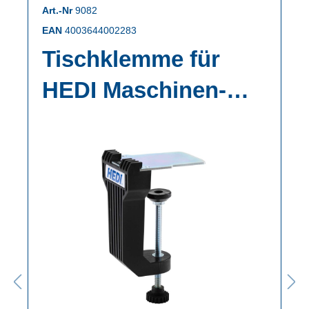
Art.-Nr
9082
EAN
4003644002283
Tischklemme für
HEDI Maschinen-
und
Werkbankleuchten