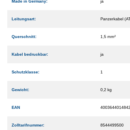
Made in Germany:
ja
Leitungsart:
Panzerkabel (A
Querschnitt:
1,5 mm²
Kabel bedruckbar:
ja
Schutzklasse:
1
Gewicht:
0,2 kg
EAN
400364401484
Zolltarifnummer:
8544499500