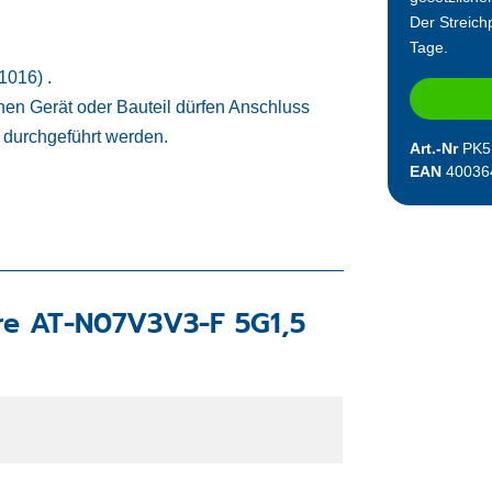
Der Streichp
Tage.
016) .
chen Gerät oder Bauteil dürfen Anschluss
ft durchgeführt werden.
Art.-Nr
PK5
EAN
40036
re AT-N07V3V3-F 5G1,5