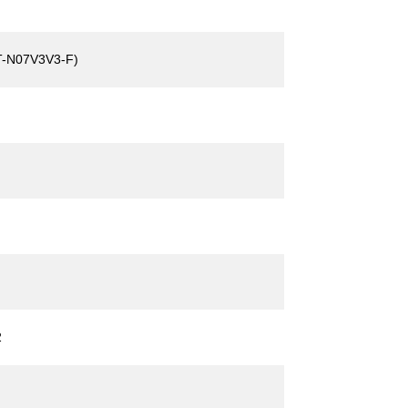
T-N07V3V3-F)
2