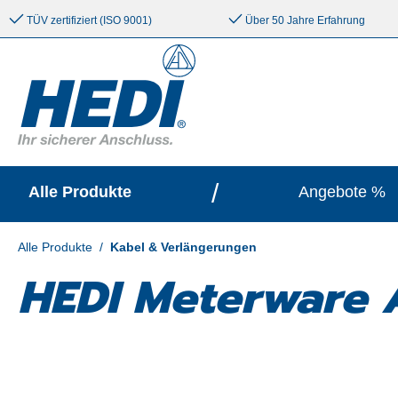
e springen
Zur Hauptnavigation springen
TÜV zertifiziert (ISO 9001)
Über 50 Jahre Erfahrung
/
Alle Produkte
Angebote %
Alle Produkte
/
Kabel & Verlängerungen
HEDI Meterware 