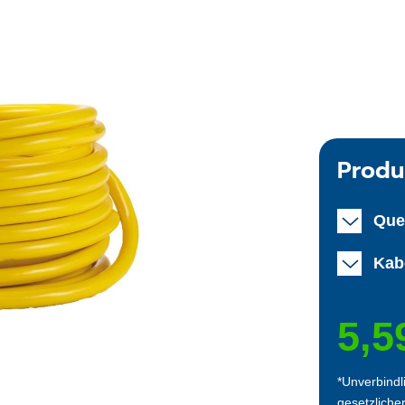
Produ
Que
Kab
5,5
*Unverbindl
gesetzliche