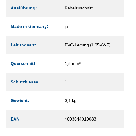
Ausführung:
Kabelzuschnitt
Made in Germany:
ja
Leitungsart:
PVC-Leitung (H05VV-F)
Querschnitt:
1,5 mm²
Schutzklasse:
1
Gewicht:
0,1 kg
EAN
4003644019083