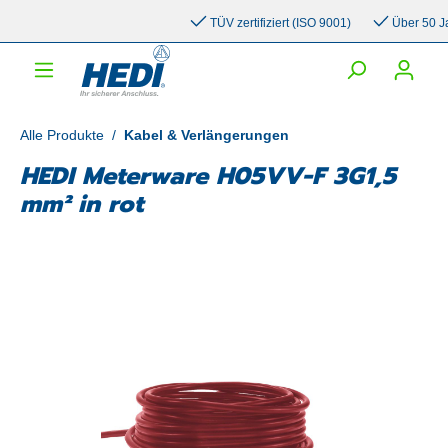
inhalt springen
TÜV zertifiziert (ISO 9001)
Über 50 Jah
Alle Produkte
/
Kabel & Verlängerungen
HEDI Meterware H05VV-F 3G1,5
mm² in rot